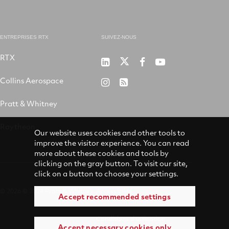
ENTREPRISES RTX
SUIVEZ-NOUS
RTX
P&W
P&W
P&W
P&W
sur
sur
sur
sur
Collins Aerospace
P&W
RSS
LinkedIn
X
Facebook
Youtube
sur
Pratt & Whitney
Instagram
Raytheon
Our website uses cookies and other tools to
improve the visitor experience. You can read
more about these cookies and tools by
clicking on the gray button. To visit our site,
click on a button to choose your settings.
© 2026 © 2024 Pratt & Whitney
Accessibilité
Accept recommended settings
Conditions d’utilisation
Accept necessary cookies only