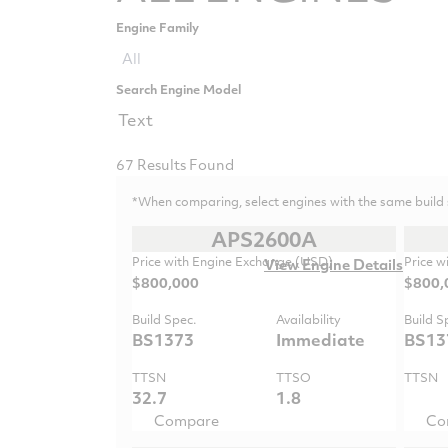
Engine Family
Filter
All
Options
Search Engine Model
67
Results Found
*
When comparing, select engines with the same build s
APS2600A
Price with Engine Exchange (USD)
Price w
View Engine Details
$800,000
$800,
Build Spec.
Availability
Build S
BS1373
Immediate
BS13
TTSN
TTSO
TTSN
32.7
1.8
Compare
Co