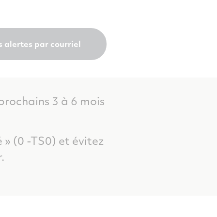
alertes par courriel
 prochains 3 à 6 mois
é
» (0 -TS0) et évitez
.