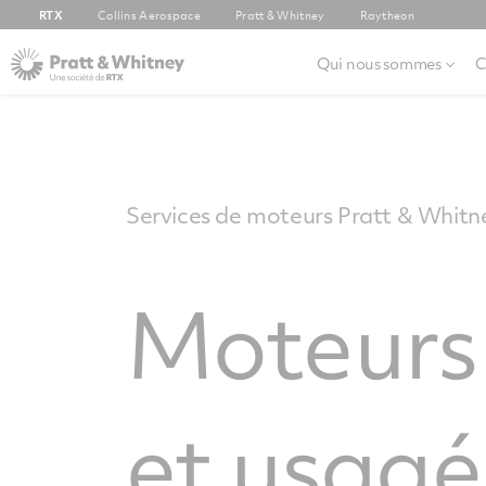
RTX
Collins Aerospace
Pratt & Whitney
Raytheon
Qui nous sommes
C
Services de moteurs Pratt & Whit
Moteurs
et usagé