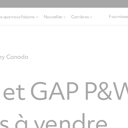
Fournisse
e que nous faisons
Nouvelles
Carrières
ney Canada
 et GAP P&
s à vendre