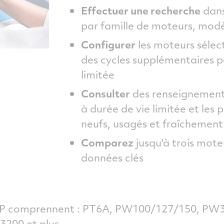
Effectuer une recherche
dans
par famille de moteurs, modèl
Configurer
les moteurs sélec
des cycles supplémentaires po
limitée
Consulter
des renseignements 
à durée de vie limitée et les
neufs, usagés et fraîchement
Comparez
jusqu'à trois moteu
données clés
GAP comprennent : PT6A, PW100/127/150, P
200 et plus.