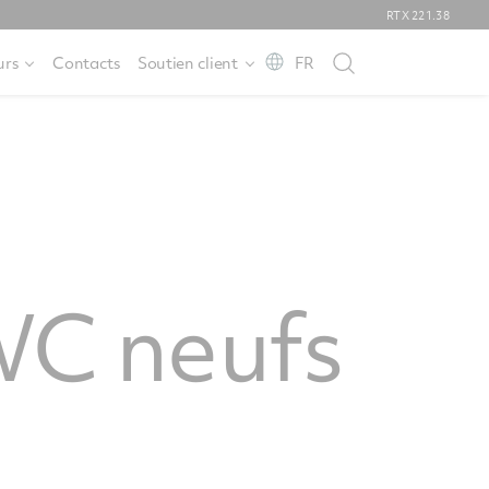
RTX
221.38
urs
Contacts
Soutien client
FR
WC neufs