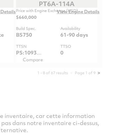
PT6A-114A
Price with Engine Exchange (USD)
Details
View Engine Details
$660,000
Build Spec.
Availability
te
BS750
61-90 days
TTSN
TTSO
PS:10939.9 / GG:10939.9
0
Compare
<
>
1
-
8
of
67
results
Page
1
of
9
e inventaire, car cette information
pas dans notre inventaire ci-dessus,
lternative.