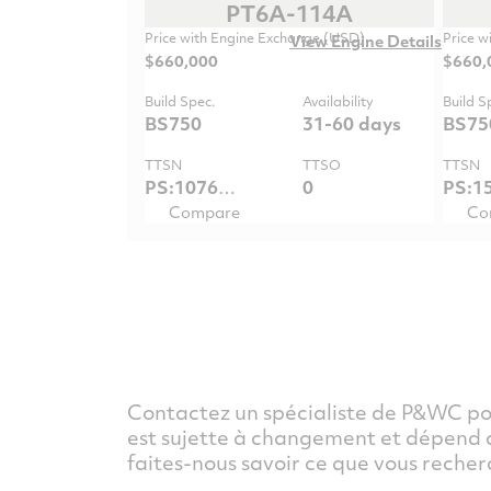
PT6A-114A
Price with Engine Exchange (USD)
Price w
View Engine Details
$660,000
$660,
Build Spec.
Availability
Build S
BS750
31-60 days
BS75
TTSN
TTSO
TTSN
PS:10768.7 / GG:10768.7
0
Compare
Co
Contactez un spécialiste de P&WC pou
est sujette à changement et dépend de
faites-nous savoir ce que vous recher