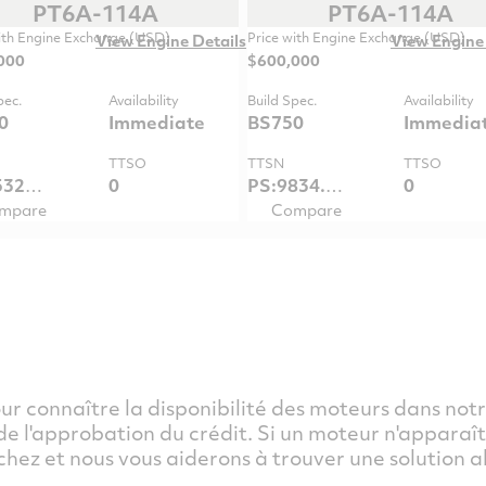
PT6A-114A
PT6A-114A
ith Engine Exchange (USD)
Price with Engine Exchange (USD)
View Engine Details
View Engine 
000
$600,000
pec.
Availability
Build Spec.
Availability
0
Immediate
BS750
Immedia
TTSO
TTSN
TTSO
PS:15328.5 / GG:15328.5
0
PS:9834.7 / GG:9834.7
0
mpare
Compare
r connaître la disponibilité des moteurs dans notr
 l'approbation du crédit. Si un moteur n'apparaît 
chez et nous vous aiderons à trouver une solution a