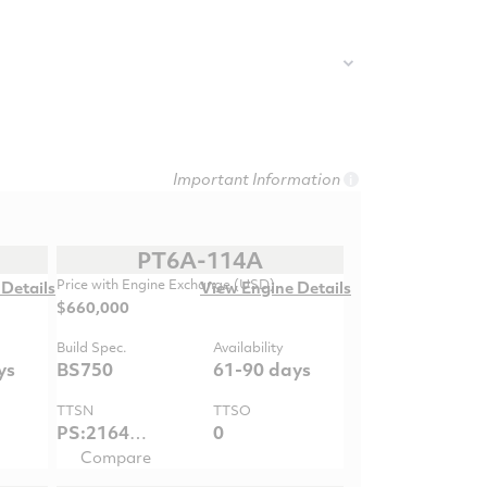
Important Information
i
PT6A-114A
Price with Engine Exchange (USD)
Details
View Engine Details
$660,000
Build Spec.
Availability
ys
BS750
61-90 days
TTSN
TTSO
PS:21648.9 / GG:21772.4
0
Compare