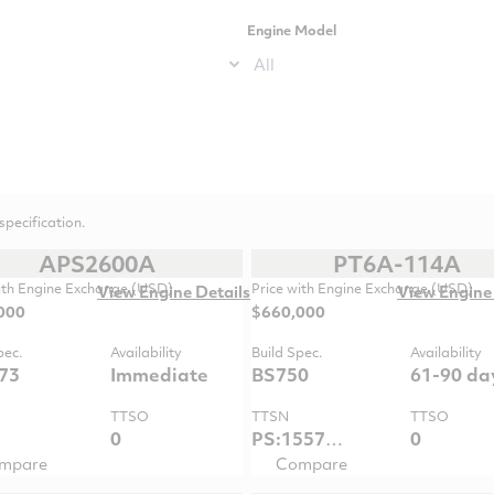
Engine Model
All
pecification.
APS2600A
PT6A-114A
ith Engine Exchange (USD)
Price with Engine Exchange (USD)
View Engine Details
View Engine 
000
$660,000
pec.
Availability
Build Spec.
Availability
73
Immediate
BS750
61-90 da
TTSO
TTSN
TTSO
0
PS:15573.7 / GG:15573.7
0
mpare
Compare