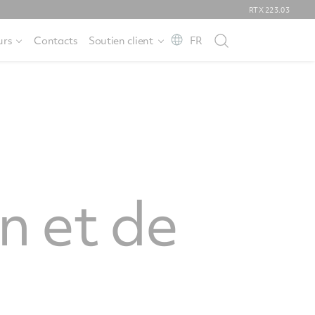
RTX
223.03
urs
Contacts
Soutien client
FR
n et de