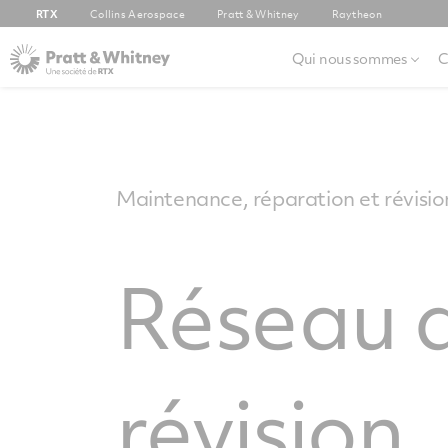
RTX
Collins Aerospace
Pratt & Whitney
Raytheon
Qui nous sommes
C
Maintenance, réparation et révisio
Réseau d
révision