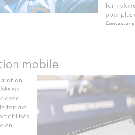
formulair
pour plus 
Contacter u
tion mobile
paration
hés sur
er avec
le terrain
mmobilisés
se en