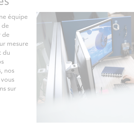
es
une équipe
e de
r de
 sur mesure
t du
os
, nos
 vous
ns sur