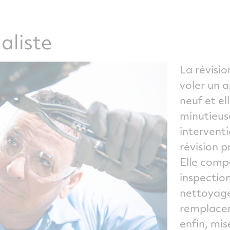
aliste
La révisio
voler un a
neuf et el
minutieus
interventi
révision p
Elle comp
inspectio
nettoyage
remplacem
enfin, mis