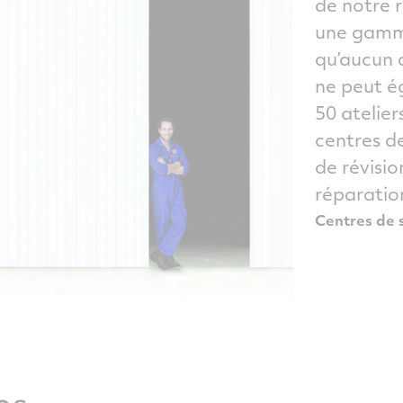
de notre 
une gamme
qu’aucun 
ne peut é
50 atelier
centres d
de révisio
réparation
Centres de 