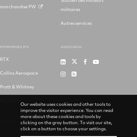
Soutien des moteurs
marchandise PW
militaires
Autres services
ENTREPRISES RTX
SUIVEZ-NOUS
RTX
P&W
P&W
P&W
P&W
sur
sur
sur
sur
Collins Aerospace
P&W
RSS
LinkedIn
X
Facebook
Youtube
sur
Pratt & Whitney
Instagram
Raytheon
Our website uses cookies and other tools to
improve the visitor experience. You can read
more about these cookies and tools by
clicking on the gray button. To visit our site,
click on a button to choose your settings.