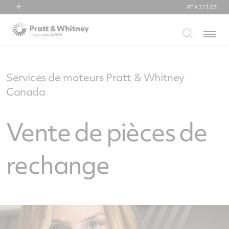
RTX
223.03
RTX
Menu
Collins Aerospace
Pratt & Whitney
Raytheon
Services de moteurs Pratt & Whitney
Canada
Vente de pièces de
rechange