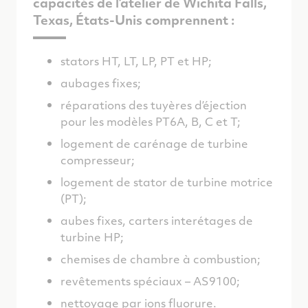
capacités de l’atelier de Wichita Falls,
Texas, États-Unis comprennent :
stators HT, LT, LP, PT et HP;
aubages fixes;
réparations des tuyères d’éjection
pour les modèles PT6A, B, C et T;
logement de carénage de turbine
compresseur;
logement de stator de turbine motrice
(PT);
aubes fixes, carters interétages de
turbine HP;
chemises de chambre à combustion;
revêtements spéciaux – AS9100;
nettoyage par ions fluorure.