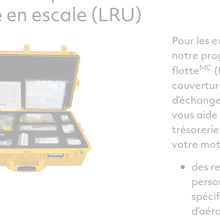
 en escale (LRU)
Pour les e
notre pro
MC
flotte
(
couvertur
d’échange
vous aide
trésorerie
votre mot
des r
perso
spéci
d’aéro