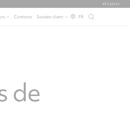
RTX
220.92
urs
Contacts
Soutien client
FR
s de