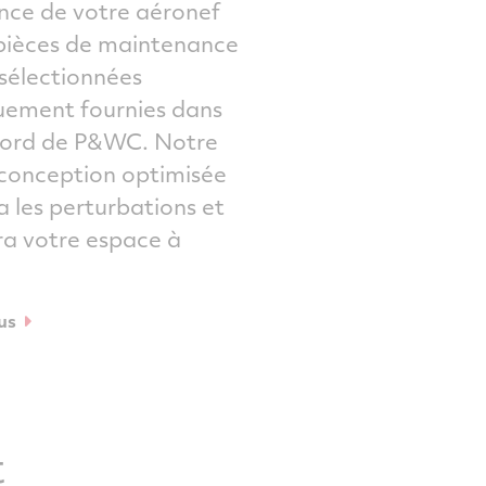
ce de votre aéronef
pièces de maintenance
 sélectionnées
uement fournies dans
 bord de P&WC. Notre
 conception optimisée
a les perturbations et
a votre espace à
us
t