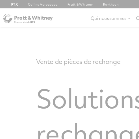
RTX
Collins Aerospace
Pratt & Whitney
Raytheon
Qui nous sommes
C
Vente de pièces de rechange
Solution
rechang