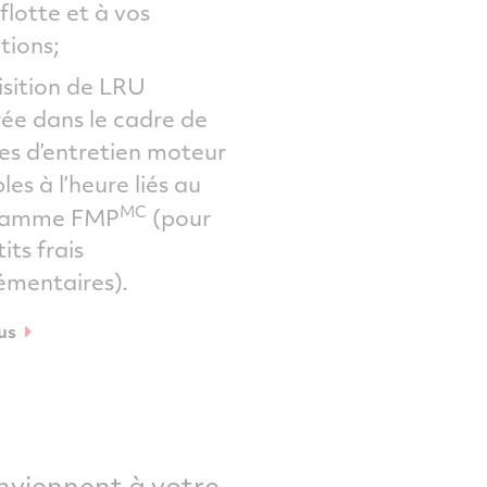
flotte et à vos
tions;
isition de LRU
rée dans le cadre de
ces d’entretien moteur
es à l’heure liés au
MC
ramme FMP
(pour
its frais
émentaires).
us
onviennent à votre