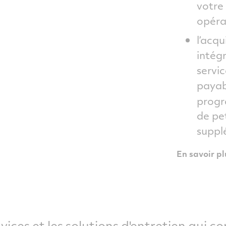
votre 
opéra
l’acqu
intég
servi
payabl
prog
de pet
suppl
En savoir pl
vices et les solutions d'entretien qui c