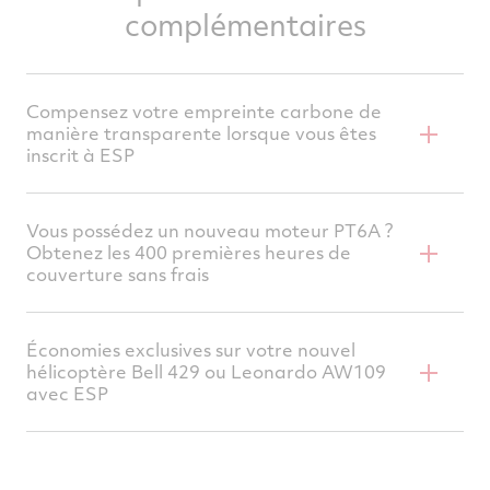
complémentaires
Compensez votre empreinte carbone de
manière transparente lorsque vous êtes
inscrit à ESP
Notre
service
de
compensation
carbone
Vous possédez un nouveau moteur PT6A ?
vous
permet
de
compenser
l
’
empreinte
Obtenez les 400 premières heures de
couverture sans frais
carbone
de
votre
avion
et
est
disponible
pour
tous
les
aéronefs
propulsés
par
P
&
WC
inscrits
à
un
programme
de
maintenance
Vous offrir la meilleure valeur à long terme
Économies exclusives sur votre nouvel
MC
MC
ESP
ou
FMP
.
hélicoptère Bell 429 ou Leonardo AW109
et la tranquillité d'esprit est notre priorité
avec ESP
absolue. C'est pourquoi, lorsque vous
En savoir plus
inscrivez un nouveau moteur PT6A¹ à notre
Pour une durée limitée, inscrivez votre
MC
programme d'entretien ESP
, nous vous
nouvel hélicoptère Bell 429 ou Leonardo