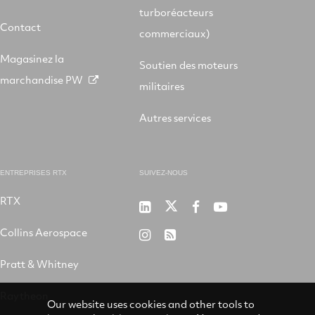
turboréacteurs
Contact
commerciaux)
Magasinez la
Soutien des moteurs
marchandise PW
militaires
Autres services
ENTREPRISES RTX
SUIVEZ-NOUS
RTX
P&W
P&W
P&W
P&W
sur
sur
sur
sur
Collins Aerospace
P&W
RSS
LinkedIn
X
Facebook
Youtube
sur
Pratt & Whitney
Instagram
Raytheon
Our website uses cookies and other tools to