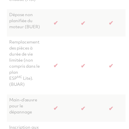
Dépose non
planifiée du
✔
✔
✔
moteur (BUER)
Remplacement
des pièces à
durée de vie
limitée (non
✔
✔
✔
compris dans le
plan
MC
ESP
Lite).
(BUAR)
Main-d’œuvre
pour le
✔
✔
✔
dépannage
Inscription aux