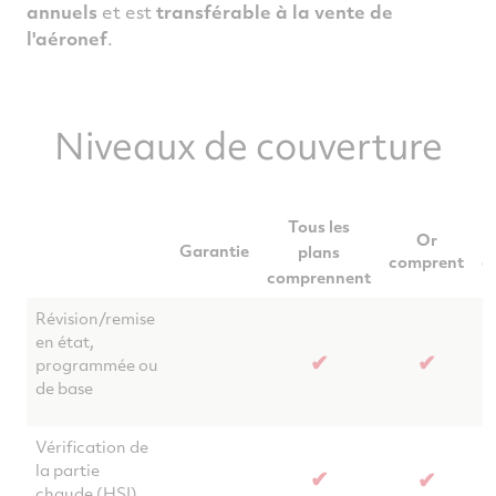
annuels
et est
transférable à la vente de
l'aéronef
.
Niveaux de couverture
Tous les
Or
Garantie
plans
comprent
c
comprennent
Révision/remise
en état,
✔
✔
programmée ou
de base
Vérification de
la partie
✔
✔
chaude (HSI)