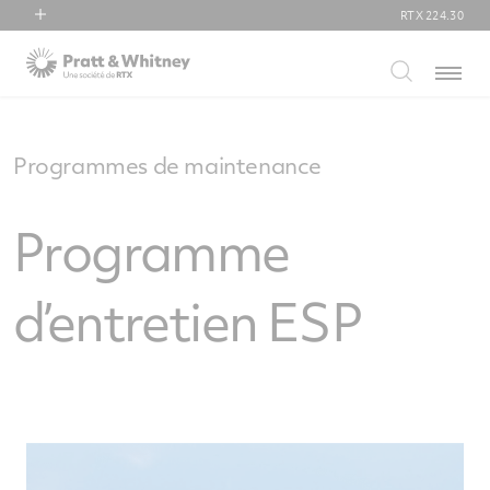
RTX
224.30
RTX
Menu
Collins Aerospace
Pratt & Whitney
Raytheon
Programmes de maintenance
Programme
d’entretien ESP