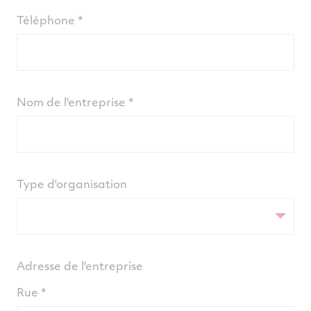
² Jusqu'à 400 heures de temps total depuis la
Téléphone
livraison de l'aéronef ou deux ans à compter
de la date de livraison de l'aéronef, selon la
première éventualité, pour les moteurs
immatriculés lorsqu'ils sont neufs.
Nom de l'entreprise
Type d'organisation
Adresse de l'entreprise
Rue