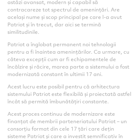
astăzi avansat, modern și capabil să
contracareze tot spectrul de amenințări. Are
același nume și scop principal pe care l-a avut
Patriot și în trecut, dar aici se termină
similitudinile.
Patriot a înglobat permanent noi tehnologii
pentru a fi înaintea amenințărilor. Ca urmare, cu
câteva excepții cum ar fi echipamentele de
încălzire și răcire, marea parte a sistemului a fost
modernizată constant în ultimii 17 ani.
Acest lucru este posibil pentru că arhitectura
sistemului Patriot este flexibilă și proiectată astfel
încât să permită îmbunătățiri constante.
Acest proces continuu de modernizare este
finanțat de membrii parteneriatului Patriot – un
consorțiu format din cele 17 țări care dețin
sisteme Patriot și care a investit semnificativ în