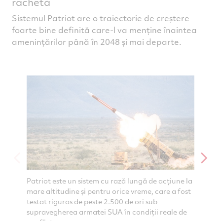
rachetă
Sistemul Patriot are o traiectorie de creștere
foarte bine definită care-l va menține înaintea
amenințărilor până în 2048 și mai departe.
Patriot este un sistem cu rază lungă de acțiune la
Sistemu
mare altitudine și pentru orice vreme, care a fost
antirac
testat riguros de peste 2.500 de ori sub
continu
supravegherea armatei SUA în condiții reale de
ameninț