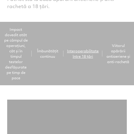
rachetă a 18 țări.
Impact
dovedit atât
pe câmpul de
operațiuni,
Viitorul
cât și în
Îmbunătățit
Interoperabilitate
apărării
timpul
continuu
între 18 țări
antiaeriene și
testelor
anti-rachetă
desfășurate
pe timp de
pace