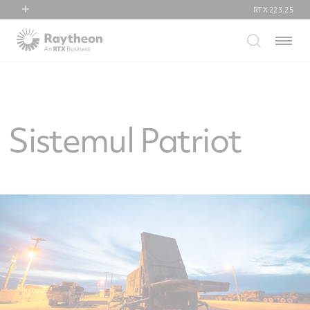
RTX
223.25
RTX
Menu
Collins Aerospace
Pratt & Whitney
Raytheon
Sistemul Patriot