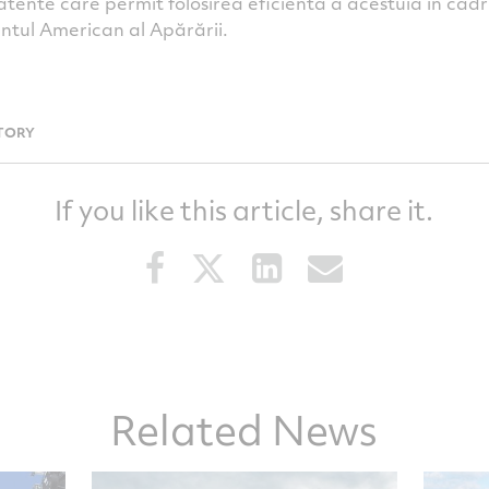
tente care permit folosirea eficientă a acestuia în cadrul 
tul American al Apărării.
TORY
If you like this article, share it.
Share
Share
Share
Share
this
this
this
this
article
article
article
article
on
on
on
via
Facebook
Twitter
LinkedIn
email
Related News