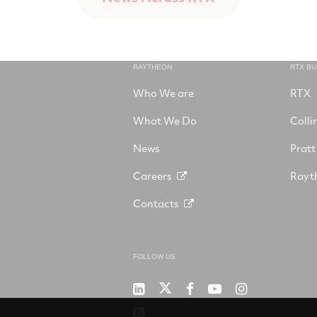
RAYTHEON
RTX B
Who We are
RTX
What We Do
Colli
News
Pratt
Careers
Rayt
Contacts
FOLLOW US
RTX
Raytheon
RTX
RTX
RTX
on
on
on
on
on
RSS