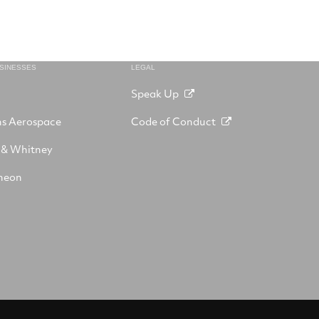
USINESSES
LEGAL
Speak Up
ns Aerospace
Code of Conduct
 & Whitney
heon