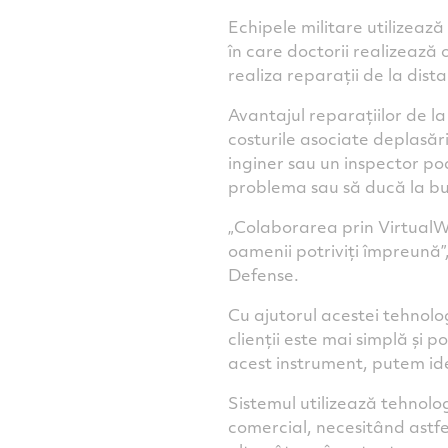
Echipele militare utilizea
în care doctorii realizează 
realiza reparații de la dis
Avantajul reparațiilor de la
costurile asociate deplasăr
inginer sau un inspector poa
problema sau să ducă la bun 
„Colaborarea prin VirtualW
oamenii potriviți împreună
Defense.
Cu ajutorul acestei tehnolo
clienții este mai simplă și 
acest instrument, putem ide
Sistemul utilizează tehnolo
comercial, necesitând astfe