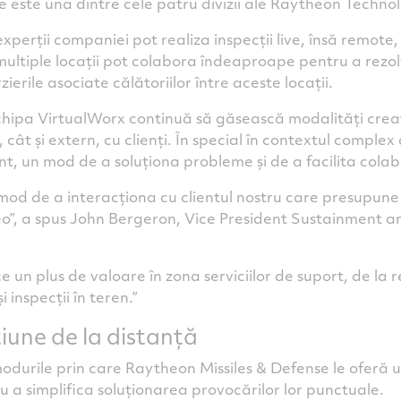
 este una dintre cele patru divizii ale Raytheon Technol
xperții companiei pot realiza inspecții live, însă remote, a
in multiple locații pot colabora îndeaproape pentru a rez
zierile asociate călătoriilor între aceste locații.
chipa VirtualWorx continuă să găsească modalități creat
, cât și extern, cu clienți. În special în contextul comple
ent, un mod de a soluționa probleme și de a facilita cola
mod de a interacționa cu clientul nostru care presupune
deo”, a spus John Bergeron, Vice President Sustainment 
 un plus de valoare în zona serviciilor de suport, de la 
 inspecții în teren.”
iune de la distanță
durile prin care Raytheon Missiles & Defense le oferă un 
a simplifica soluționarea provocărilor lor punctuale.