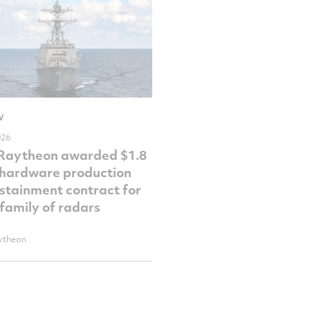
W
026
 Raytheon awarded $1.8
n hardware production
stainment contract for
family of radars
ytheon