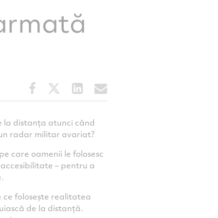
 armată
Share
Share
Share
Share
this
this
this
this
article
article
article
article
on
on
on
via
e la distanța atunci când
Facebook
Twitter
LinkedIn
email
un radar militar avariat?
pe care oamenii le folosesc
 accesibilitate – pentru a
.
ce folosește realitatea
uiască de la distanță.