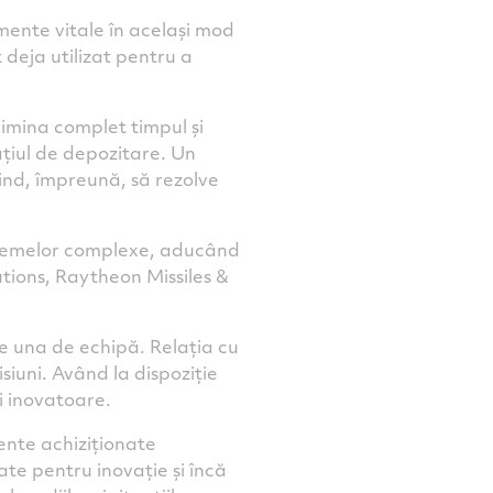
mente vitale în același mod
 deja utilizat pentru a
limina complet timpul și
ațiul de depozitare. Un
șind, împreună, să rezolve
stemelor complexe, aducând
tions, Raytheon Missiles &
te una de echipă. Relația cu
siuni. Având la dispoziție
i inovatoare.
ente achiziționate
te pentru inovație și încă