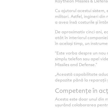
Raytheon Missiles & Defense
Cu ajutorul acestui sistem, e
militari. Astfel, ingineri d
a avea însă costurile și întâr
De aproximativ cinci ani, e
atât în interiorul companiei
în același timp, un instrum
”Este vorba despre un nou 
simplu telefon sau apel vi
Missiles and Defense.”
„Această capabilitate aduce
depozite până la reparații și
Competențe în acț
Acesta este doar unul din mo
ușurând colaborarea pentru 