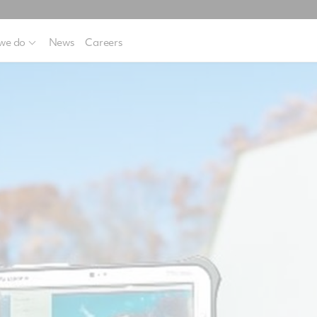
we do
News
Careers