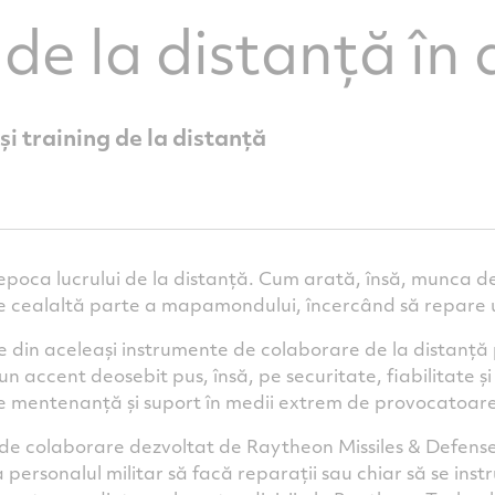
de la distanță în
și training de la distanță
 epoca lucrului de la distanță. Cum arată, însă, munca d
 pe cealaltă parte a mapamondului, încercând să repare 
 din aceleași instrumente de colaborare de la distanță 
 un accent deosebit pus, însă, pe securitate, fiabilitate și
de mentenanță și suport în medii extrem de provocatoare
de colaborare dezvoltat de Raytheon Missiles & Defense 
ersonalul militar să facă reparații sau chiar să se instr