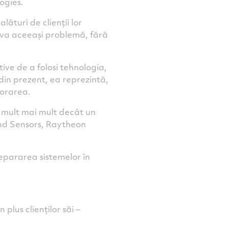
ogies.
lături de clienții lor
olva aceeași problemă, fără
ive de a folosi tehnologia,
x din prezent, ea reprezintă,
borarea.
 mult mai mult decât un
and Sensors, Raytheon
repararea sistemelor în
plus clienților săi –