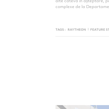
alte câteva în așteptare, pa
complexe de la Departamen
TAGS :
RAYTHEON
FEATURE S