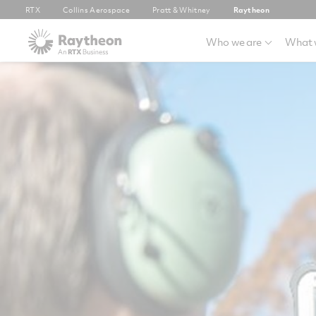
RTX
Collins Aerospace
Pratt & Whitney
Raytheon
Who we are
What 