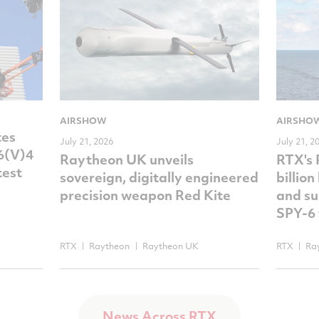
AIRSHOW
AIRSHO
tes
July 21, 2026
July 21, 2
-6(V)4
Raytheon UK unveils
RTX's
test
sovereign, digitally engineered
billio
precision weapon Red Kite
and su
SPY-6 
RTX
Raytheon
Raytheon UK
RTX
Ra
News Across RTX