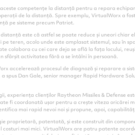
ză aceste competențe la distanță pentru a repara echipa
operații de la distanță. Spre exemplu, VirtualWorx a fost
tanță pe sisteme precum Patriot.
 distanță este că astfel se poate reduce și uneori chiar e
ii pe teren, acolo unde este amplasat sistemul, sau în sp
te colabora cu cei care deja se află la fața locului, reu
sfârșit activitatea fără a se întâlni în persoană.
orx accelerează procesul de diagnoză și reparare a si
”, a spus Dan Gale, senior manager Rapid Hardware Solu
gii, experiența clienților Raytheon Missiles & Defense es
poate fi coordonată ușor pentru a crește viteza oricărei mi
ntifica mai rapid nevoi noi și propune, apoi, capabilităț
gie proprietară, patentată, și este construit din compon
l costuri mai mici. VirtualWorx are patru patente acorda