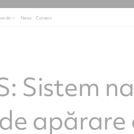
we do
News
Careers
 Sistem na
de apărare 