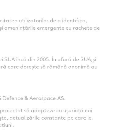
tea utilizatorilor de a identifica,
ot și amenințările emergente cu rachete de
ei SUA încă din 2005. În afară de SUA,și
 țară care dorește să rămână anonimă au
RG Defence & Aerospace AS.
proiectat să adapteze cu ușurință noi
te, actualizările constante pe care le
țiuni.