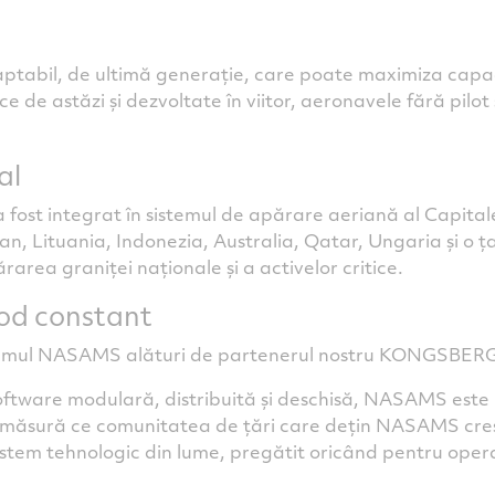
bil, de ultimă generație, care poate maximiza capacita
ce de astăzi și dezvoltate în viitor, aeronavele fără pil
al
 fost integrat în sistemul de apărare aeriană al Capital
n, Lituania, Indonezia, Australia, Qatar, Ungaria și o
rea graniței naționale și a activelor critice.
mod constant
sistemul NASAMS alături de partenerul nostru KONGSBE
oftware modulară, distribuită și deschisă, NASAMS este 
 Pe măsură ce comunitatea de țări care dețin NASAMS creș
sistem tehnologic din lume, pregătit oricând pentru opera