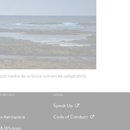
rază medie de acțiune extrem de adaptabilă
Sistemul naț
pentru orice 
USINESSES
LEGAL
Speak Up
ns Aerospace
Code of Conduct
 & Whitney