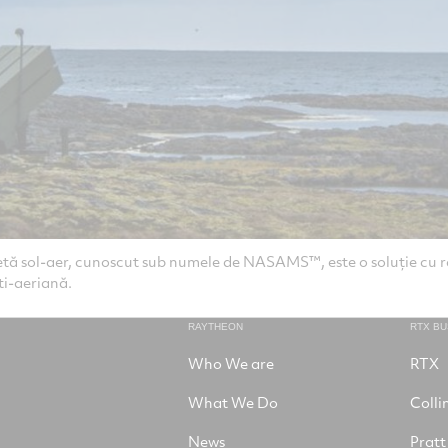
etă sol-aer, cunoscut sub numele de NASAMS™, este o soluție cu 
ti-aeriană.
RAYTHEON
RTX B
Who We are
RTX
What We Do
Colli
News
Pratt