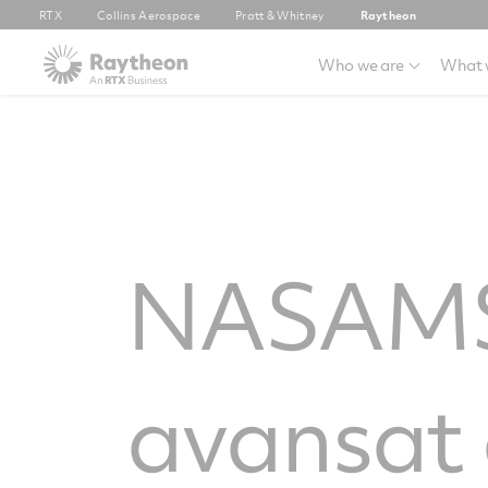
RTX
Collins Aerospace
Pratt & Whitney
Raytheon
Who we are
What 
NASAMS:
avansat 