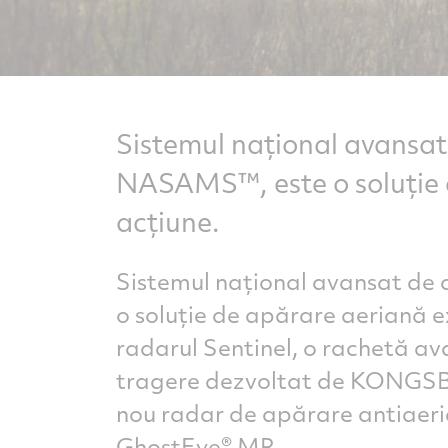
Sistemul național avansat
NASAMS™, este o soluție 
acțiune.
Sistemul național avansat de
o soluție de apărare aeriană
radarul Sentinel, o rachetă av
tragere dezvoltat de KONGSBE
nou radar de apărare antiaer
GhostEye® MR.