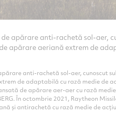
 de apărare anti-rachetă sol-aer, 
de apărare aeriană extrem de adap
 apărare anti-rachetă sol-aer, cunoscut
 extrem de adaptabilă cu rază medie de 
ansată de apărare aer-aer cu rază medie 
RG. În octombrie 2021, Raytheon Missile
iană și antirachetă cu rază medie de ac