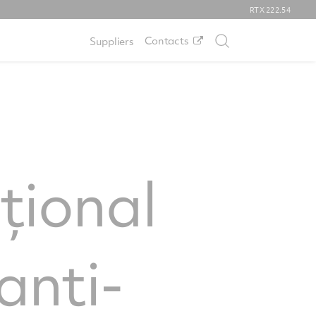
RTX
222.54
Contacts
Suppliers
țional
anti-