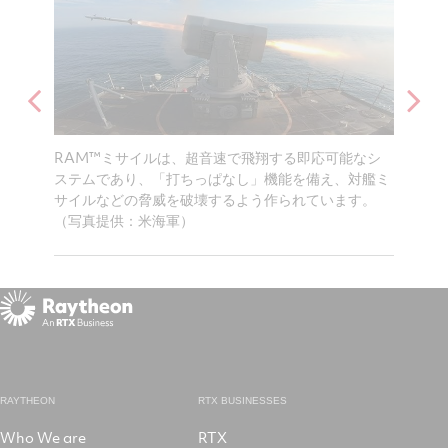
165隻
RAM™ミサイルは、超音速で飛翔する即応可能なシ
RAM
速攻撃艇
ステムであり、「打ちっぱなし」機能を備え、対艦ミ
最先端
防御して
サイルなどの脅威を破壊するよう作られています。
す。（
（写真提供：米海軍）
RAYTHEON
RTX BUSINESSES
Who We are
RTX