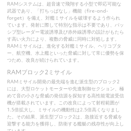
RAMシステムは、超音速で飛翔する小型で即応可能な
武器であり、「打ちっぱなし」機能（fire-and-
forget）を備え、対艦ミサイルを破壊するよう作られ
ています。発射に際して特別な指示は不要であり、パッ
シブ型レーダー電波誘導及び赤外線誘導の設計がもたら
す高い火力により、複数の脅威に同時に対処します。
RAMミサイルは、進化する対艦ミサイル、ヘリコプタ
ー、航空機、水上艦といった脅威に対して常に優勢を保
つため、改良が続けられています。
RAMブロック2ミサイル
RAMミサイル開発の最先端を進む派生型のブロック2
には、大型ロケットモーターや先進制御セクション、極
めて音の小さな脅威の発信源を探知する高性能電波受信
機が搭載されています。この改良によって射程範囲が
1.5倍拡大し、ミサイルの機動性は2.5倍高くなりまし
た。その結果、派生型ブロック2は、急接近する脅威を
迎撃する能力を獲得し、防衛する艦艇の残存性が向上し
ています。