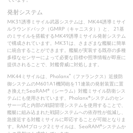
発射システム
MK31誘導ミサイル武器システムは、MK44誘導ミサイ
ルラウンドパック（GMRP（キャニスタ））と、 21基
のミサイルを搭載するMK49誘導ミサイル発射システム
で構成されています。MK31は、さまざまな艦艇に簡単
に統合することができます。艦艇が実装する既存の多種
多様なセンサーによって必要な目標や照準情報が即座に
提供されることで、対艦脅威に対処します。
®
MK44ミサイルは、Phalanx
（ファランクス）近接防
御システムのM601A1機関砲を11連装の発射装置に置
き換えたSeaRAM®（シーラム）対艦ミサイル防衛シス
テムにも使用されています。Phalanx®システムのセン
サー一式と内部の戦闘管理システムを使用することで、
艦艇に組み込まれた戦闘システムへの依存性が低減し、
急接近する対艦ミサイルに即応することが可能となりま
す。RAMブロック2ミサイルは、SeaRAM®システムか