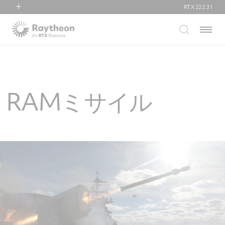
RTX
222.31
RTX
Menu
Collins Aerospace
Pratt & Whitney
Raytheon
RAMミサイル