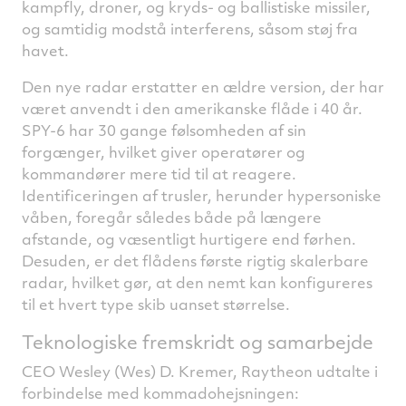
kampfly, droner, og kryds- og ballistiske missiler,
og samtidig modstå interferens, såsom støj fra
havet.
Den nye radar erstatter en ældre version, der har
været anvendt i den amerikanske flåde i 40 år.
SPY-6 har 30 gange følsomheden af sin
forgænger, hvilket giver operatører og
kommandører mere tid til at reagere.
Identificeringen af trusler, herunder hypersoniske
våben, foregår således både på længere
afstande, og væsentligt hurtigere end førhen.
Desuden, er det flådens første rigtig skalerbare
radar, hvilket gør, at den nemt kan konfigureres
til et hvert type skib uanset størrelse.
Teknologiske fremskridt og samarbejde
CEO Wesley (Wes) D. Kremer, Raytheon udtalte i
forbindelse med kommadohejsningen: