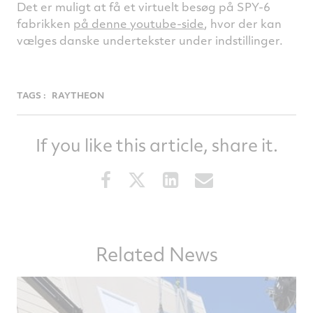
Det er muligt at få et virtuelt besøg på SPY-6
fabrikken
på denne youtube-side
, hvor der kan
vælges danske undertekster under indstillinger.
TAGS :
RAYTHEON
If you like this article, share it.
Share
Share
Share
Share
this
this
this
this
article
article
article
article
on
on
on
via
Facebook
Twitter
LinkedIn
email
Related News