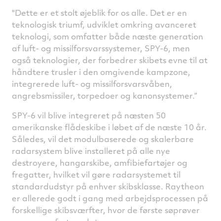
"Dette er et stolt øjeblik for os alle. Det er en
teknologisk triumf, udviklet omkring avanceret
teknologi, som omfatter både næste generation
af luft- og missilforsvarssystemer, SPY-6, men
også teknologier, der forbedrer skibets evne til at
håndtere trusler i den omgivende kampzone,
integrerede luft- og missilforsvarsvåben,
angrebsmissiler, torpedoer og kanonsystemer.”
SPY-6 vil blive integreret på næsten 50
amerikanske flådeskibe i løbet af de næste 10 år.
Således, vil det modulbaserede og skalerbare
radarsystem blive installeret på alle nye
destroyere, hangarskibe, amfibiefartøjer og
fregatter, hvilket vil gøre radarsystemet til
standardudstyr på enhver skibsklasse. Raytheon
er allerede godt i gang med arbejdsprocessen på
forskellige skibsværfter, hvor de første søprøver