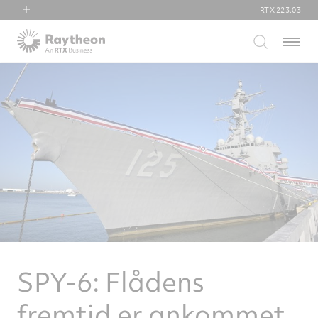
RTX
223.03
RTX
Menu
Collins Aerospace
Pratt & Whitney
Raytheon
SPY-6: Flådens
fremtid er ankommet