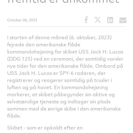
Share
Share
Share
S
October 06, 2023
this
this
this
t
article
article
article
a
I starten af denne måned (6. oktober, 2023)
on
on
on
v
fejrede den amerikanske flåde
Facebook
Twitter
Linked
e
kommandohejsning for skibet USS Jack H. Lucas
(DDG 125) ved en ceremoni, der samtidig varsler
nye tider for den amerikanske flåde. Ombord på
USS Jack H. Lucas er SPY-6 radaren, der
registrerer og reagerer samtidig på trusler i
luften og på havet. En kommandohejsning
markerer, at skibet påbegynder sin aktive og
selvstændige tjeneste og indtager sin plads
sammen med de øvrige skibe i den amerikanske
flåde.
Skibet - som er opkaldt efter en