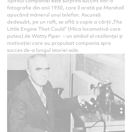
Spiritul companiei este surprins succint într-o
fotografie din anii 1930, care îl arată pe Marshall
apucând mânerul unui telefon. Ascunsă
dedesubt, pe un raft, se află o copie a cărții „The
Little Engine That Could” (Mica locomotivă care
putea) de Watty Piper – un simbol al rezilienței și
motivației care au propulsat compania spre
succes de-a lungul istoriei sale.