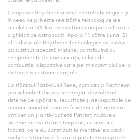
Compania Raytheon a avut contribuții majore și
în ceea ce privește realizările tehnologice ale
secolului al XX-lea, dezvoltând computerul care i-
a ghidat pe astronauții Apollo 11 către Lună. Și
alte divizii ale Raytheon Technologies de astăzi
au susținut această misiune, contribuind cu
echipamente de comunicații, celule de
combustie, dispozitive care permit controlul de la
distanță și costume spațiale.
La sfârșitul Războiului Rece, compania Raytheon
și-a schimbat din nou strategia, dezvoltând
sisteme de apărare, securitate și aerospațiale de
renume mondial, cum ar fi sistemul de apărare
antiaerian și anti-rachetă Patriot; radare și
sisteme de avertizare timpurie, cu matrice
fazată, care au contribuit la menținerea păcii;
racheta Standard-3 care a putut intercepta în