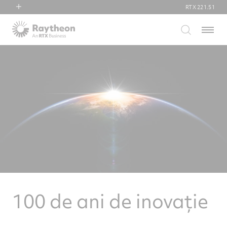
RTX
221.51
RTX
Menu
Collins Aerospace
Pratt & Whitney
Raytheon
100 de ani de inovație