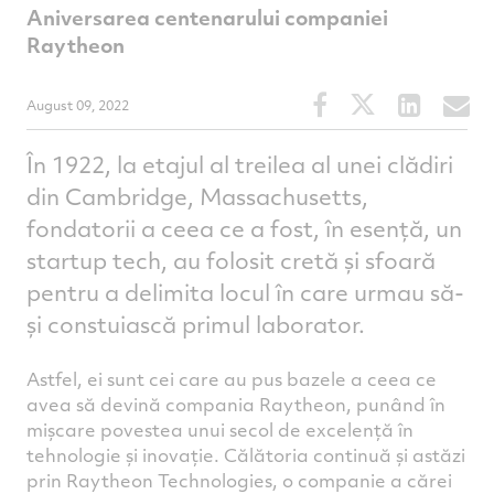
Aniversarea centenarului companiei
Raytheon
Share
Share
Share
S
August 09, 2022
this
this
this
t
article
article
article
a
În 1922, la etajul al treilea al unei clădiri
on
on
on
v
din Cambridge, Massachusetts,
Facebook
Twitter
Linked
e
fondatorii a ceea ce a fost, în esență, un
startup tech, au folosit cretă și sfoară
pentru a delimita locul în care urmau să-
și constuiască primul laborator.
Astfel, ei sunt cei care au pus bazele a ceea ce
avea să devină compania Raytheon, punând în
mișcare povestea unui secol de excelență în
tehnologie și inovație. Călătoria continuă și astăzi
prin Raytheon Technologies, o companie a cărei