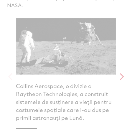
NASA.
Collins Aerospace, o divizie a
Collin
Raytheon Technologies, a construit
ofere 
sistemele de susținere a vieții pentru
pentr
costumele spațiale care i-au dus pe
costu
primii astronauți pe Lună.
astron