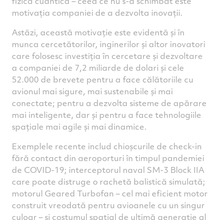
fizică cuantică – ceea ce nu s-a schimbat este
motivația companiei de a dezvolta inovații.
Astăzi, această motivație este evidentă și în
munca cercetătorilor, inginerilor și altor inovatori
care folosesc investiția în cercetare și dezvoltare
a companiei de 7,2 miliarde de dolari și cele
52.000 de brevete pentru a face călătoriile cu
avionul mai sigure, mai sustenabile și mai
conectate; pentru a dezvolta sisteme de apărare
mai inteligente, dar și pentru a face tehnologiile
spațiale mai agile și mai dinamice.
Exemplele recente includ chioșcurile de check-in
fără contact din aeroporturi în timpul pandemiei
de COVID-19; interceptorul naval SM-3 Block IIA
care poate distruge o rachetă balistică simulată;
motorul Geared Turbofan – cel mai eficient motor
construit vreodată pentru avioanele cu un singur
culoar – și costumul spațial de ultimă generație al