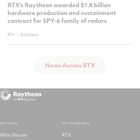
RTX's Raytheon awarded $1.8 billion
hardware production and sustainment
contract for SPY-6 family of radars
RTX
Raytheon
News Across RTX
RAYTHEON
RTX BUSINESSES
Who We are
RTX