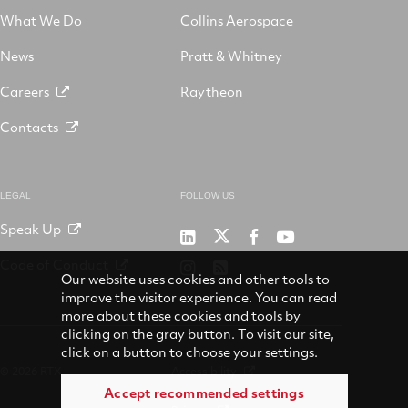
What We Do
Collins Aerospace
News
Pratt & Whitney
Careers
Raytheon
Contacts
LEGAL
FOLLOW US
Speak Up
RTX
Raytheon
RTX
RTX
on
on
on
on
Code of Conduct
RTX
RSS
X
LinkedIn
Facebook
YouTube
Our website uses cookies and other tools to
on
improve the visitor experience. You can read
Instagram
more about these cookies and tools by
clicking on the gray button. To visit our site,
click on a button to choose your settings.
© 2026 RTX
Accessibility
Accept recommended settings