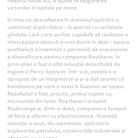
radarul naval SG, a ajutat la asigurarea
victoriilor în luptele pe mare.
În timp ce dezvoltarea în domeniul apărării a
continuat după război – în special cu rachetele
ghidate Lark care au fost capabile să realizeze o
interceptare istorică a unei drone în zbor – epoca
postbelică a însemnat o perioadă de expansiune
și diversificare pentru compania Raytheon. În
prim-plan a fost o altă inovație dezvoltată de
inginerul Percy Spencer. Într-o zi, acesta s-a
apropiat de un magnetron și și-a dat seama că
bomboana pe care o avea în buzunar se topea.
Rezultatul a fost, practic, primul cuptor cu
microunde din lume. Raytheon l-a numit
Radarange și, dintr-o dată, compania a început
să facă și afaceri cu electrocasnice. Această
inovație a avut, de asemenea, aplicații în
explorarea petrolului, construcțiile industriale și
afacerile cu avioane.