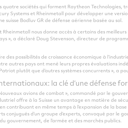
des quatre sociétés qui forment Raytheon Technologies, tr
rcury Systems et Rheinmetall pour développer une versio
e suisse Bodluv GR de défense aérienne basée au sol.
t Rheinmetall nous donne accès à certains des meilleurs
 pays », a déclaré Doug Stevenson, directeur de progra
e des possibilités de croissance économique à l’industrie
tre autres pays ont mené leurs propres évaluations in
 Patriot plutôt que d’autres systèmes concurrents », a po
nternationaux: la clé d’une défense fo
« Nouveaux avions de combat », commandé par le gouvern
dustriel offre à la Suisse un avantage en matière de sécu
en contribuant en même temps à l’expansion de la base i
forts conjugués d’un groupe d’experts, convoqué par le g
du gouvernement, de l’armée et des marchés publics.