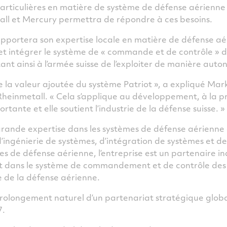
articulières en matière de système de défense aérienne 
ll et Mercury permettra de répondre à ces besoins.
pportera son expertise locale en matière de défense aé
 et intégrer le système de « commande et de contrôle » d
nt ainsi à l’armée suisse de l’exploiter de manière aut
e la valeur ajoutée du système Patriot », a expliqué Mar
 Rheinmetall. « Cela s’applique au développement, à la pr
rtante et elle soutient l’industrie de la défense suisse. »
grande expertise dans les systèmes de défense aérienne
’ingénierie de systèmes, d’intégration de systèmes et de
s de défense aérienne, l’entreprise est un partenaire in
iot dans le système de commandement et de contrôle des 
re de la défense aérienne.
prolongement naturel d’un partenariat stratégique globa
7.