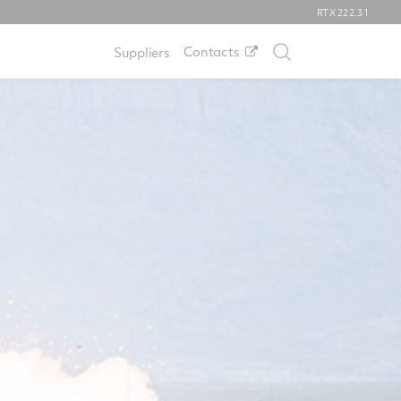
RTX
222.31
Contacts
Suppliers