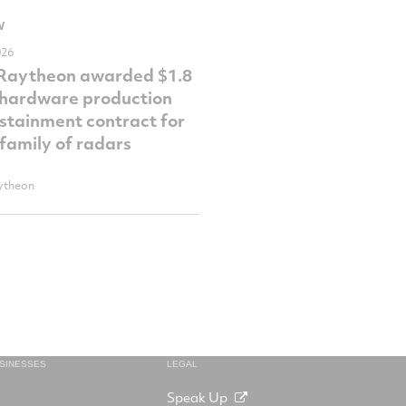
W
026
 Raytheon awarded $1.8
n hardware production
stainment contract for
family of radars
ytheon
USINESSES
LEGAL
Speak Up