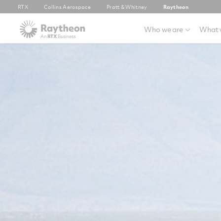
RTX
Collins Aerospace
Pratt & Whitney
Raytheon
Who we are
What 