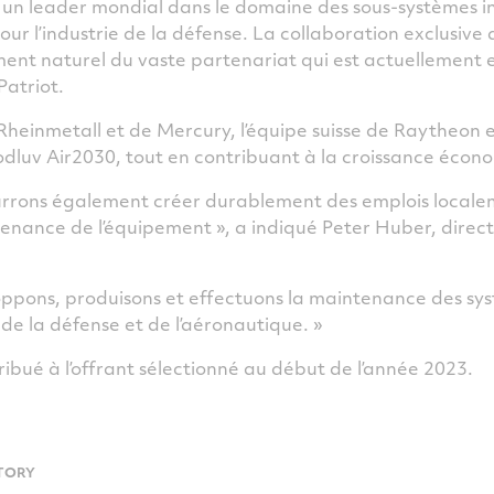
 un leader mondial dans le domaine des sous-systèmes i
ur l’industrie de la défense. La collaboration exclusiv
ent naturel du vaste partenariat qui est actuellement
Patriot.
Rheinmetall et de Mercury, l’équipe suisse de Raytheon 
Bodluv Air2030, tout en contribuant à la croissance éco
pourrons également créer durablement des emplois loca
ntenance de l’équipement », a indiqué Peter Huber, dire
loppons, produisons et effectuons la maintenance des sy
 de la défense et de l’aéronautique. »
ribué à l’offrant sélectionné au début de l’année 2023.
TORY