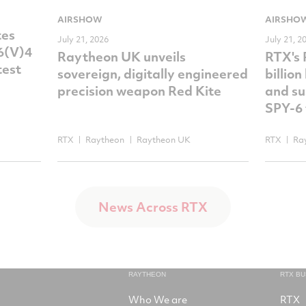
AIRSHOW
AIRSHO
tes
July 21, 2026
July 21, 2
-6(V)4
Raytheon UK unveils
RTX's
test
sovereign, digitally engineered
billio
precision weapon Red Kite
and su
SPY-6 
RTX
Raytheon
Raytheon UK
RTX
Ra
News Across RTX
RAYTHEON
RTX B
Who We are
RTX