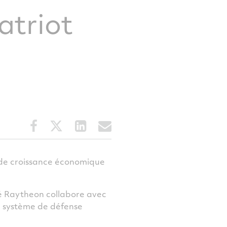
atriot
Share
Share
Share
Share
this
this
this
this
article
article
article
article
on
on
on
via
s de croissance économique
Facebook
Twitter
LinkedIn
email
été Raytheon collabore avec
le système de défense