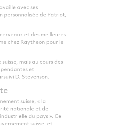
availle avec ses
n personnalisée de Patriot,
 cerveaux et des meilleures
mme chez Raytheon pour le
 suisse, mais au cours des
dépendantes et
ursuivi D. Stevenson.
rte
ement suisse, « la
rité nationale et de
ndustrielle du pays ». Ce
ouvernement suisse, et