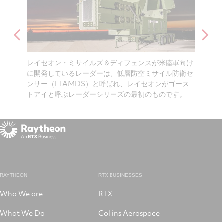
レーダー
レイセオン・ミサイルズ＆ディフェンスが米陸軍向け
LTAM
高めてい
に開発しているレーダーは、低層防空ミサイル防衛セ
で、極
ンサー（LTAMDS）と呼ばれ、レイセオンがゴース
る脅威
トアイと呼ぶレーダーシリーズの最初のものです。
RAYTHEON
RTX BUSINESSES
Who We are
RTX
What We Do
Collins Aerospace