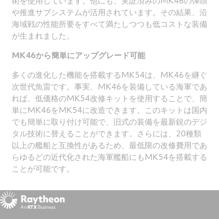
術を使用しています。他にも、実証済みのMK46の弾頭
や推進サブシステムが活用されています。その結果、沿
海域戦の性能所要をすべて満たしつつも低コストな装備
が生まれました。
MK46から簡単にアップグレード可能
多くの進化した機能を搭載するMK54は、MK46を継ぐ
次世代魚雷です。事実、MK46を装備している海軍であ
れば、低価格のMK54改修キットを使用することで、簡
単にMK46をMK54に改造できます。このキットは国内
でも簡単に取り付け可能で、旧式の装備を最新鋭のデジ
タル技術に替えることができます。さらには、20種類
以上の艦船と互換性があるため、最低限の改修費用であ
らゆるどの近代化された海軍艦船にもMK54を搭載する
ことが可能です。