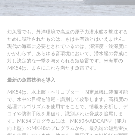
短魚雷でも、外洋環境で高速の原子力潜水艦を撃沈する
ために設計されたものは、もはや有効とはいえません。
現代の海軍に必要とされているのは、深深度・浅深度に
かかわらず、あらゆる音環境において、潜水艦の脅威に
対し決定的な一撃を与えられる短魚雷です。米海軍の
MK54は、まさにこれを満たす魚雷です。
最新の魚雷技術を導入
MK54は、水上艦・ヘリコプター・固定翼機に装備可能
で、水中の目標を追尾・識別して攻撃します。高精度の
処理アルゴリズムを使用することで、情報を分析し、デ
コイや防御手段を見破り、識別された脅威を追尾しま
す。MK54プログラムには、MK50やADCAP型（能力
向上型）のMK48のプログラムから、最先端の短魚雷技