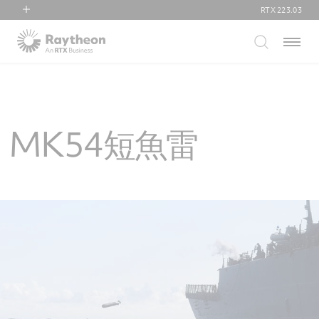
RTX
223.03
RTX
Menu
Collins Aerospace
Pratt & Whitney
Raytheon
MK54短魚雷