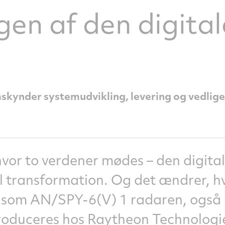
en af den digitale
mskynder systemudvikling, levering og vedlig
hvor to verdener mødes – den digital
al transformation. Og det ændrer, 
 som AN/SPY-6(V) 1 radaren, også 
roduceres hos Raytheon Technolog