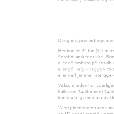
Designets proces begynder 
Her kan en 32 fod (9,7 mete
Serafini ønsker at vise. Bl
eller gå ombord på et ski
eller gå i krig – begge virt
eller derhjemme, interage
Virksomheden har yderligere
Fullerton (Californien), Ca
kontinuerligt med at udvikl
"Med placeringer rundt om 
og 3D-data i realtid, uanse