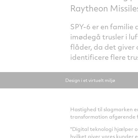
Raytheon Missile
SPY-6 er en familie
imødegå trusler i lu
flåder, da det giver
identificere flere tr
Design i et virtuelt miljø
Hastighed til slagmarken er
transformation afgørende f
"Digital teknologi hjælper 
hvilket giver vores kunder e