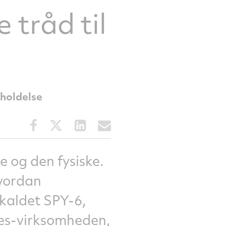
 tråd til
eholdelse
Share
Share
Share
Share
this
this
this
this
article
article
article
article
on
on
on
via
e og den fysiske.
Facebook
Twitter
LinkedIn
email
hvordan
kaldet SPY-6,
ies-virksomheden,