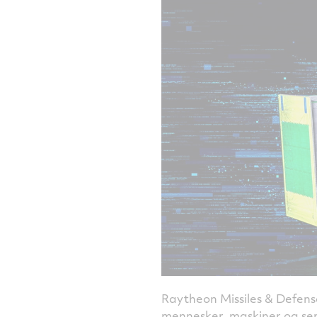
Raytheon Missiles & Defense
mennesker, maskiner og sen