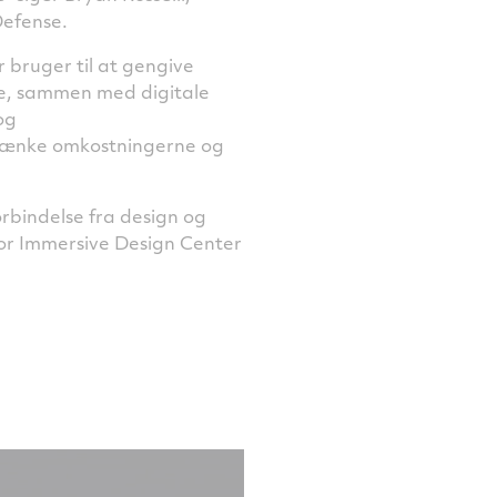
Defense.
 bruger til at gengive
te, sammen med digitale
og
 sænke omkostningerne og
rbindelse fra design og
 for Immersive Design Center