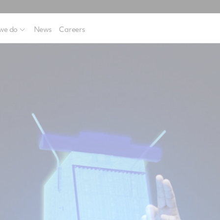
we do
News
Careers