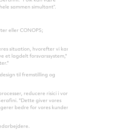
 hele sammen simultant”.
epter eller CONOPS;
es situation, hvorefter vi kan
ave et lagdelt forsvarssystem,"
er."
esign til fremstilling og
processer, reducere risici i vores
erafini. "Dette giver vores
gerer bedre for vores kunder og
edarbejdere.