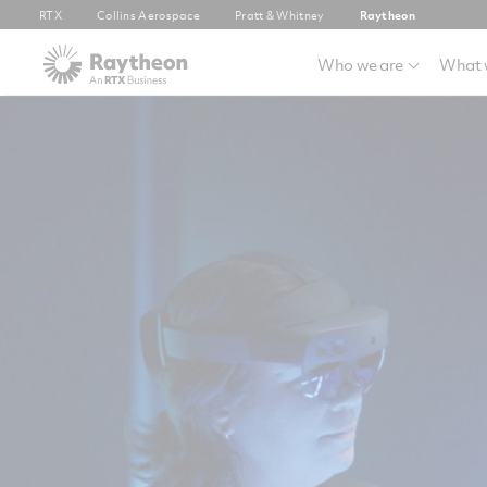
RTX
Collins Aerospace
Pratt & Whitney
Raytheon
Who we are
What 