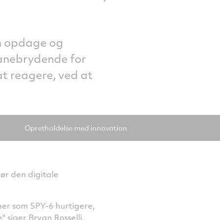
an opdage og
 banebrydende for
at reagere, ved at
Opretholdelse med innovation
ør den digitale
ner som SPY-6 hurtigere,
" siger Bryan Rosselli,