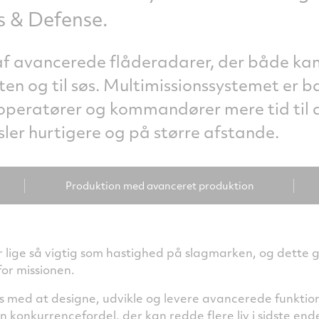
s & Defense.
 af avancerede flåderadarer, der både k
ften og til søs. Multimissionssystemet er
 operatører og kommandører mere tid til 
usler hurtigere og på større afstande.
Produktion med avanceret produktion
 lige så vigtig som hastighed på slagmarken, og dette g
or missionen.
os med at designe, udvikle og levere avancerede funktio
n konkurrencefordel, der kan redde flere liv i sidste ende