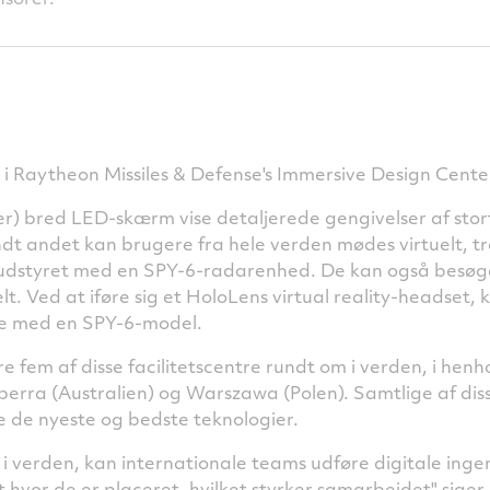
i Raytheon Missiles & Defense's Immersive Design Cente
r) bred LED-skærm vise detaljerede gengivelser af stort
andt andet kan brugere fra hele verden mødes virtuelt, 
b udstyret med en SPY-6-radarenhed. De kan også besøg
uelt. Ved at iføre sig et HoloLens virtual reality-headset
re med en SPY-6-model.
 fem af disse facilitetscentre rundt om i verden, i henho
nberra (Australien) og Warszawa (Polen). Samtlige af dis
e de nyeste og bedste teknologier.
i verden, kan internationale teams udføre digitale inge
t hvor de er placeret, hvilket styrker samarbejdet" siger