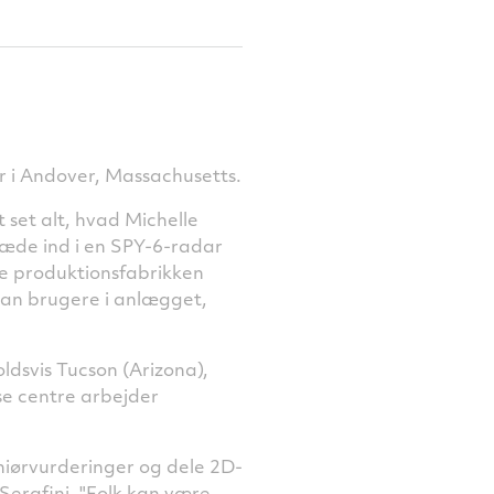
r i Andover, Massachusetts.
 set alt, hvad Michelle
træde ind i en SPY-6-radar
e produktionsfabrikken
, kan brugere i anlægget,
ldsvis Tucson (Arizona),
se centre arbejder
niørvurderinger og dele 2D-
 Serafini. "Folk kan være