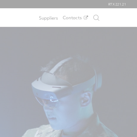
RTX
221.21
Contacts
Suppliers