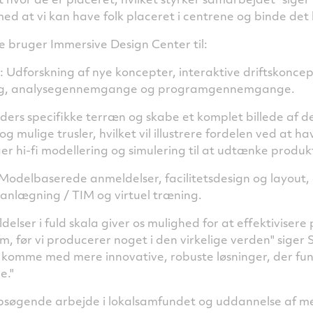
d at vi kan have folk placeret i centrene og binde det
e bruger Immersive Design Center til:
: Udforskning af nye koncepter, interaktive driftskonc
ring, analysegennemgange og programgennemgange.
ders specifikke terræn og skabe et komplet billede af der
 og mulige trusler, hvilket vil illustrere fordelen ved at h
ger hi-fi modellering og simulering til at udtænke produkt
 Modelbaserede anmeldelser, facilitetsdesign og layout, d
nlægning / TIM og virtuel træning.
delser i fuld skala giver os mulighed for at effektivisere 
, før vi producerer noget i den virkelige verden" siger S
 komme med mere innovative, robuste løsninger, der fun
e."
psøgende arbejde i lokalsamfundet og uddannelse af m