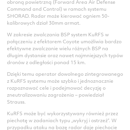
obroną powietrzną (Forward Area Air Defense
Command and Control) w ramach systemu
SHORAD. Radar może kierować ogniem 50-
kalibrowych dział 30mm armat.
W zakresie zwalczania BSP system KuRFS w
połączeniu z efektorem Coyote umożliwia bardzo
efektywne zwalczanie wielu różnych BSP na
długim dystansie oraz nawet najmniejszych typów
dronów z odległości ponad 15 km.
Dzięki temu operator dowolnego zintegrowanego
z KuRFS systemu może szybko i jednoznacznie
rozpoznawać cele i podejmować decyzję o
zneutralizowaniu zagrożenia – powiedział
Strauss.
KuRFS może być wykorzystywany również przez
piechotę w zadaniach typu „wykryj i ostrzeż”. W
przypadku ataku na bazę radar daje piechocie