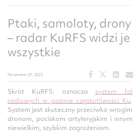
Ptaki, samoloty, drony
– radar KuRFS widzi je
wszystkie
Share
Share
Share
S
November 07, 2022
this
this
this
t
article
article
article
a
Skrót KuRFS: oznacza
system fal
on
on
on
v
radiowych w paśmie częstotliwości Ku
.
Facebook
Twitter
Linked
e
System jest skuteczny przeciwko wrogim
dronom, pociskom artyleryjskim i innym
niewielkim, szybkim zagrożeniom.