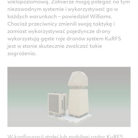
wielopoziomową. Żołnierze mogą polegać na tym
niezawodnym systemie i wykorzystywać go w
każdych warunkach – powiedział Williams.
Chociaż przeciwnicy zmienili swoją taktykę i
zamiast wykorzystywać pojedyncze drony
wykorzystują gęste roje dronów system KuRFS
jest w stanie skutecznie zwalczać takie
zagrożenia.
W konfiguracji stałej lub mobilnej radar KuRFS