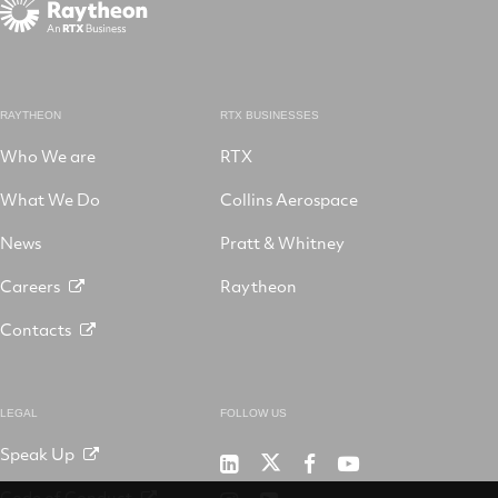
RAYTHEON
RTX BUSINESSES
Who We are
RTX
What We Do
Collins Aerospace
News
Pratt & Whitney
Careers
Raytheon
Contacts
LEGAL
FOLLOW US
Speak Up
RTX
Raytheon
RTX
RTX
on
on
on
on
Code of Conduct