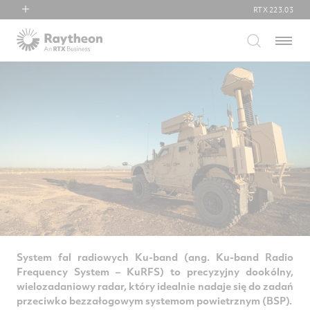
RTX
223.03
RTX
Menu
Collins Aerospace
Pratt & Whitney
Raytheon
System fal radiowych Ku-band (ang. Ku-band Radio
Frequency System – KuRFS) to precyzyjny dookólny,
wielozadaniowy radar, który idealnie nadaje się do zadań
przeciwko bezzałogowym systemom powietrznym (BSP).