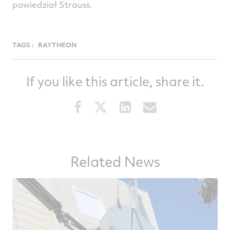
powiedział Strauss.
TAGS :
RAYTHEON
If you like this article, share it.
Share
Share
Share
Share
this
this
this
this
article
article
article
article
on
on
on
via
Facebook
Twitter
LinkedIn
email
Related News