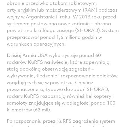
obronie przeciwko atakom rakietowym,
artyleryjskim lub moździerzowym (RAM) podczas
wojny w Afganistanie i Iraku. W 2013 roku przed
systemem postawiono nowe zadanie – obrona
powietrzna krótkiego zasięgu (SHORAD). System
przepracował ponad 1,6 miliona godzin w
warunkach operacyjnych.
Dzisiaj Armia USA wykorzystuje ponad 60
radarów KuRFS na świecie, które zapewniają
stałą dookólną obserwację zagrożeń –
wykrywanie, śledzenie i rozpoznawanie obiektów
znajdujących się w powietrzu. Chociaż
przeznaczone są typowo do zadań SHORAD,
radary KuRFS rozpoznają również helikoptery i
samoloty znajdujące się w odległości ponad 100
kilometrów (62 mil).
Po rozpoznaniu przez KuRFS zagrożenia system