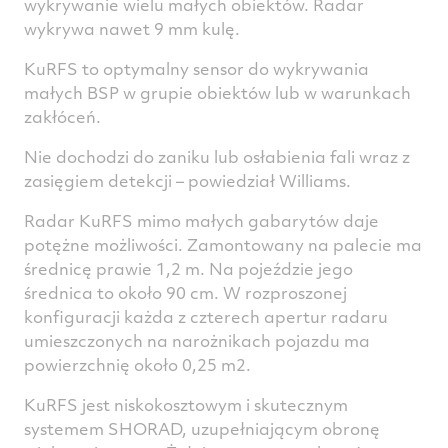
wykrywanie wielu małych obiektów. Radar
wykrywa nawet 9 mm kulę.
KuRFS to optymalny sensor do wykrywania
małych BSP w grupie obiektów lub w warunkach
zakłóceń.
Nie dochodzi do zaniku lub osłabienia fali wraz z
zasięgiem detekcji – powiedział Williams.
Radar KuRFS mimo małych gabarytów daje
potężne możliwości. Zamontowany na palecie ma
średnicę prawie 1,2 m. Na pojeździe jego
średnica to około 90 cm. W rozproszonej
konfiguracji każda z czterech apertur radaru
umieszczonych na narożnikach pojazdu ma
powierzchnię około 0,25 m2.
KuRFS jest niskokosztowym i skutecznym
systemem SHORAD, uzupełniającym obronę