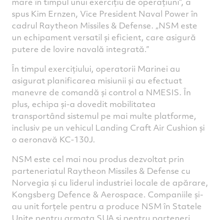
mare în timpul unui exercițiu de operațiuni”, a
spus Kim Ernzen, Vice President Naval Power în
cadrul Raytheon Missiles & Defense. „NSM este
un echipament versatil și eficient, care asigură
putere de lovire navală integrată.”
În timpul exercițiului, operatorii Marinei au
asigurat planificarea misiunii și au efectuat
manevre de comandă și control a NMESIS. În
plus, echipa și-a dovedit mobilitatea
transportând sistemul pe mai multe platforme,
inclusiv pe un vehicul Landing Craft Air Cushion și
o aeronavă KC-130J.
NSM este cel mai nou produs dezvoltat prin
parteneriatul Raytheon Missiles & Defense cu
Norvegia și cu liderul industriei locale de apărare,
Kongsberg Defence & Aerospace. Companiile și-
au unit forțele pentru a produce NSM în Statele
Unite pentru armata SUA și pentru parteneri