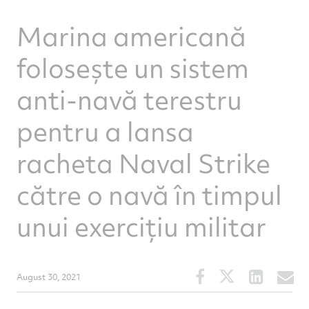
Marina americană
folosește un sistem
anti-navă terestru
pentru a lansa
racheta Naval Strike
către o navă în timpul
unui exercițiu militar
Share
Share
Share
S
August 30, 2021
this
this
this
t
article
article
article
a