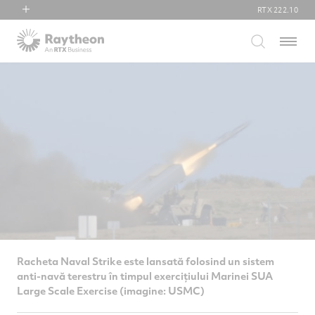
RTX
222.10
RTX
Menu
Collins Aerospace
Pratt & Whitney
Raytheon
Racheta Naval Strike este lansată folosind un sistem
anti-navă terestru în timpul exercițiului Marinei SUA
Large Scale Exercise (imagine: USMC)