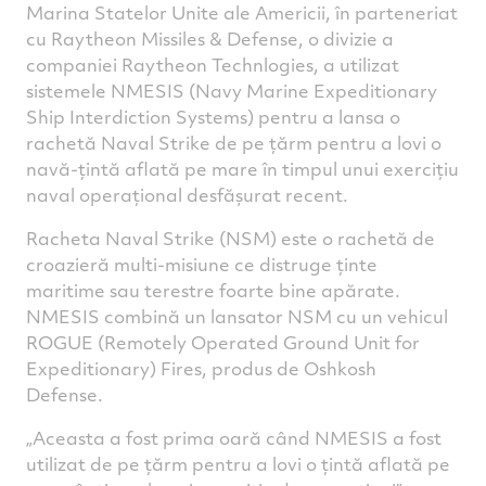
Marina Statelor Unite ale Americii, în parteneriat
on
on
on
v
cu Raytheon Missiles & Defense, o divizie a
Facebook
Twitter
Linked
e
companiei Raytheon Technlogies, a utilizat
sistemele NMESIS (Navy Marine Expeditionary
Ship Interdiction Systems) pentru a lansa o
rachetă Naval Strike de pe țărm pentru a lovi o
navă-țintă aflată pe mare în timpul unui exercițiu
naval operațional desfășurat recent.
Racheta Naval Strike (NSM) este o rachetă de
croazieră multi-misiune ce distruge ținte
maritime sau terestre foarte bine apărate.
NMESIS combină un lansator NSM cu un vehicul
ROGUE (Remotely Operated Ground Unit for
Expeditionary) Fires, produs de Oshkosh
Defense.
„Aceasta a fost prima oară când NMESIS a fost
utilizat de pe țărm pentru a lovi o țintă aflată pe