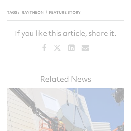
TAGS :
RAYTHEON
FEATURE STORY
If you like this article, share it.
Share
Share
Share
Share
this
this
this
this
article
article
article
article
on
on
on
via
Facebook
Twitter
LinkedIn
email
Related News